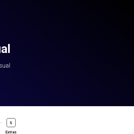
al
sual
5
Extras